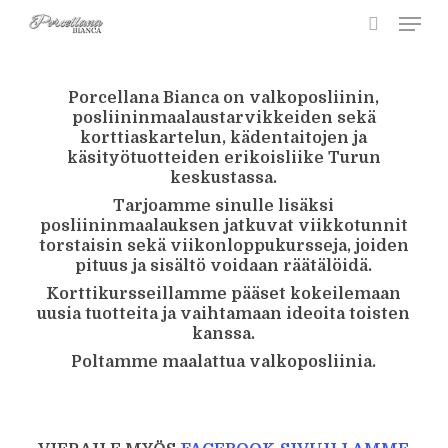
Skip
Men
to
searc
main
content
Porcellana Bianca on valkoposliinin,
posliininmaalaustarvikkeiden sekä
korttiaskartelun, kädentaitojen ja
käsityötuotteiden erikoisliike Turun
keskustassa.
Tarjoamme sinulle lisäksi
posliininmaalauksen jatkuvat viikkotunnit
torstaisin sekä viikonloppukursseja, joiden
pituus ja sisältö voidaan räätälöidä.
Korttikursseillamme pääset kokeilemaan
uusia tuotteita ja vaihtamaan ideoita toisten
kanssa.
Poltamme maalattua valkoposliinia.